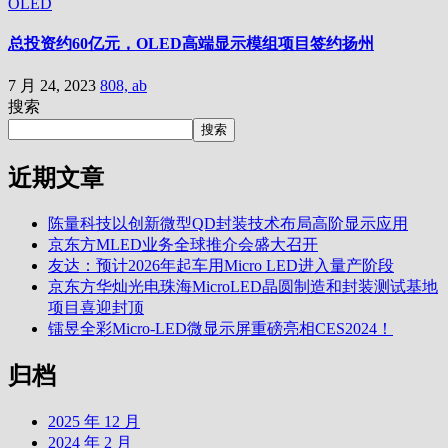
OLED
总投资约60亿元，OLED高端显示模组项目签约扬州
7 月 24, 2023
808, ab
搜索
搜索
近期文章
陈量科技以创新微型QD封装技术布局高阶显示应用
京东方MLED业务全球推介会盛大召开
友达：预计2026年起车用Micro LED进入量产阶段
京东方华灿光电珠海MicroLED晶圆制造和封装测试基地
项目喜迎封顶
镭昱全彩Micro-LED微显示屏重磅亮相CES2024！
归档
2025 年 12 月
2024 年 2 月