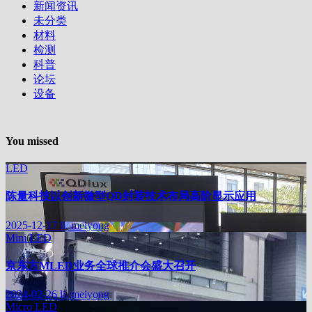
新闻资讯
未分类
材料
检测
科普
论坛
设备
You missed
LED
陈量科技以创新微型QD封装技术布局高阶显示应用
2025-12-17
li, meiyong
Mini LED
京东方MLED业务全球推介会盛大召开
2024-02-26
li, meiyong
Micro LED