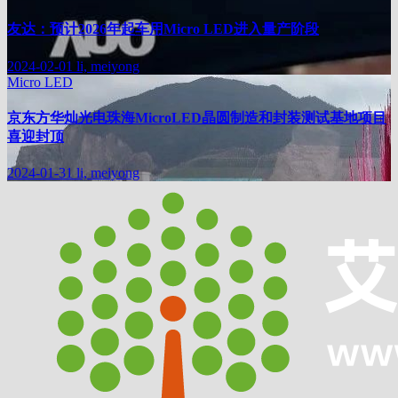
友达：预计2026年起车用Micro LED进入量产阶段
2024-02-01
li, meiyong
Micro LED
京东方华灿光电珠海MicroLED晶圆制造和封装测试基地项目
喜迎封顶
2024-01-31
li, meiyong