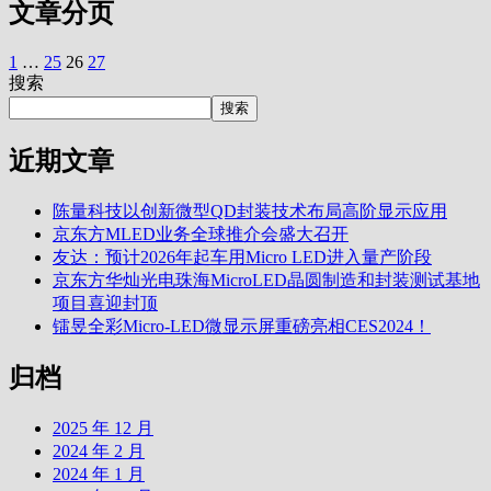
文章分页
1
…
25
26
27
搜索
搜索
近期文章
陈量科技以创新微型QD封装技术布局高阶显示应用
京东方MLED业务全球推介会盛大召开
友达：预计2026年起车用Micro LED进入量产阶段
京东方华灿光电珠海MicroLED晶圆制造和封装测试基地
项目喜迎封顶
镭昱全彩Micro-LED微显示屏重磅亮相CES2024！
归档
2025 年 12 月
2024 年 2 月
2024 年 1 月