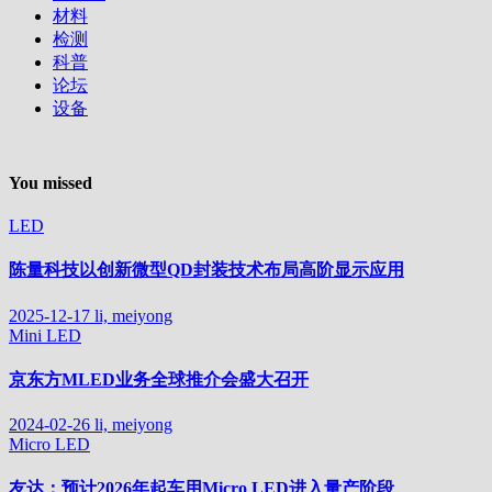
材料
检测
科普
论坛
设备
You missed
LED
陈量科技以创新微型QD封装技术布局高阶显示应用
2025-12-17
li, meiyong
Mini LED
京东方MLED业务全球推介会盛大召开
2024-02-26
li, meiyong
Micro LED
友达：预计2026年起车用Micro LED进入量产阶段