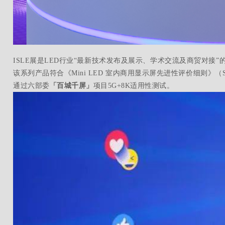
ISLE展是LED行业“最新技术发布及展示、学术交流及商贸对接”的
该系列产品符合《Mini LED 室内商用显示屏先进性评价细则》（SSA
通过六部委
「百城千屏」
项目5G+8K适用性测试。