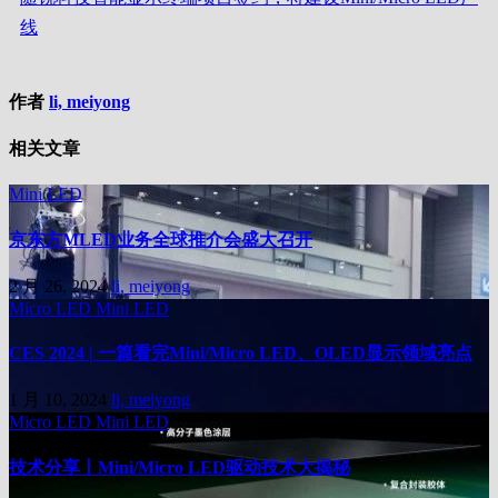
线
作者
li, meiyong
相关文章
Mini LED
京东方MLED业务全球推介会盛大召开
2 月 26, 2024
li, meiyong
Micro LED
Mini LED
CES 2024 | 一篇看完Mini/Micro LED、OLED显示领域亮点
1 月 10, 2024
li, meiyong
Micro LED
Mini LED
技术分享丨Mini/Micro LED驱动技术大揭秘