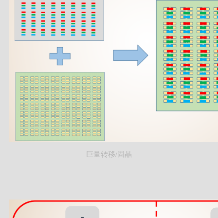
巨量转移/固晶