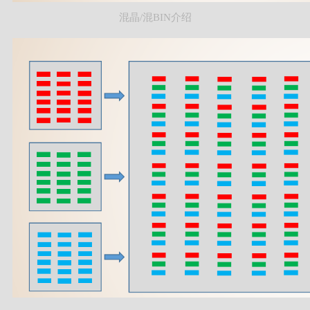
混晶/混BIN介绍