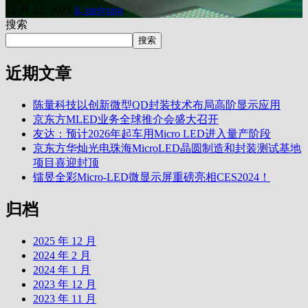
12 月 22, 2023
li, meiyong
搜索
搜索
近期文章
陈量科技以创新微型QD封装技术布局高阶显示应用
京东方MLED业务全球推介会盛大召开
友达：预计2026年起车用Micro LED进入量产阶段
京东方华灿光电珠海MicroLED晶圆制造和封装测试基地
项目喜迎封顶
镭昱全彩Micro-LED微显示屏重磅亮相CES2024！
归档
2025 年 12 月
2024 年 2 月
2024 年 1 月
2023 年 12 月
2023 年 11 月