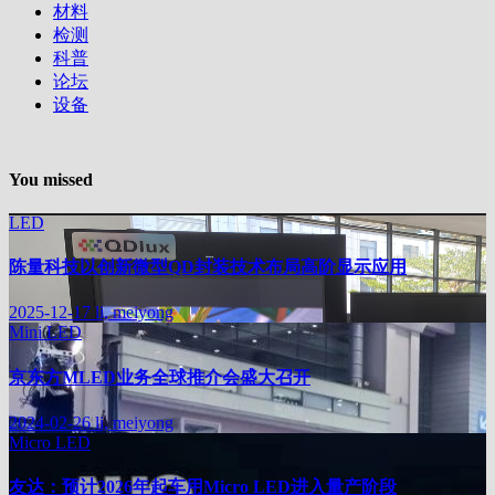
材料
检测
科普
论坛
设备
You missed
LED
陈量科技以创新微型QD封装技术布局高阶显示应用
2025-12-17
li, meiyong
Mini LED
京东方MLED业务全球推介会盛大召开
2024-02-26
li, meiyong
Micro LED
友达：预计2026年起车用Micro LED进入量产阶段