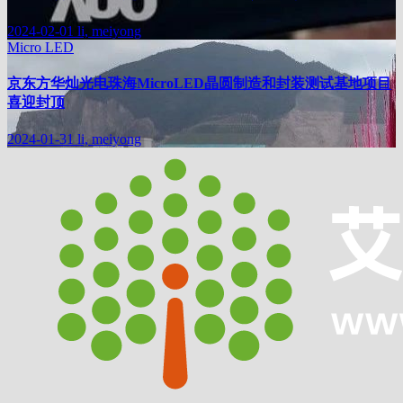
2024-02-01
li, meiyong
Micro LED
京东方华灿光电珠海MicroLED晶圆制造和封装测试基地项目
喜迎封顶
2024-01-31
li, meiyong