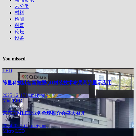
未分类
材料
检测
科普
论坛
设备
You missed
LED
陈量科技以创新微型QD封装技术布局高阶显示应用
2025-12-17
li, meiyong
Mini LED
京东方MLED业务全球推介会盛大召开
2024-02-26
li, meiyong
Micro LED