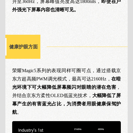
升至360Hz，屏幕峰值亮度高达1800nits，
即使在户
外强光下屏幕内容也清晰可见。
健康护眼方面
荣耀Magic5系列的表现同样可圈可点，通过搭载京
东方超高频PWM调光模式，最高可达2160Hz，
在暗
光环境下可大幅降低屏幕频闪对眼睛的潜在危害
，
并结合京东方柔性OLED低蓝光技术，
大幅降低了屏
幕产生的有害蓝光占比，为消费者用眼健康保驾护
航
。