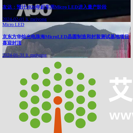
友达：预计2026年起车用Micro LED进入量产阶段
2024-02-01
li, meiyong
Micro LED
京东方华灿光电珠海MicroLED晶圆制造和封装测试基地项目
喜迎封顶
2024-01-31
li, meiyong