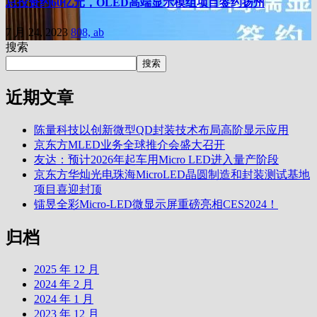
总投资约60亿元，OLED高端显示模组项目签约扬州
7 月 24, 2023
808, ab
搜索
搜索
近期文章
陈量科技以创新微型QD封装技术布局高阶显示应用
京东方MLED业务全球推介会盛大召开
友达：预计2026年起车用Micro LED进入量产阶段
京东方华灿光电珠海MicroLED晶圆制造和封装测试基地
项目喜迎封顶
镭昱全彩Micro-LED微显示屏重磅亮相CES2024！
归档
2025 年 12 月
2024 年 2 月
2024 年 1 月
2023 年 12 月