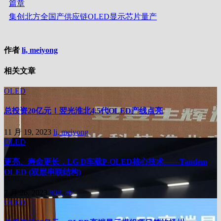
篇章
集创北方全国产供应链OLED显示芯片量产
作者
li, meiyong
相关文章
OLED
总投资20亿元！翌光淮北4.5代OLED产线点亮
11 月 19, 2023
li, meiyong
OLED
更亮、寿命更长，LG D车载P-OLED核心技术——Tandem
OLED (双层串联结构)
7 月 26, 2023
808, ab
OLED