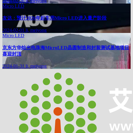
2024-02-26
li, meiyong
Micro LED
友达：预计2026年起车用Micro LED进入量产阶段
2024-02-01
li, meiyong
Micro LED
京东方华灿光电珠海MicroLED晶圆制造和封装测试基地项目
喜迎封顶
2024-01-31
li, meiyong