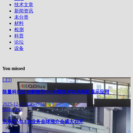
技术文章
新闻资讯
未分类
材料
检测
科普
论坛
设备
You missed
LED
陈量科技以创新微型QD封装技术布局高阶显示应用
2025-12-17
li, meiyong
Mini LED
京东方MLED业务全球推介会盛大召开