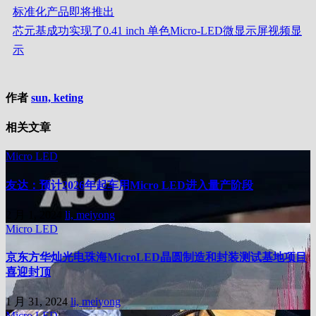
标准化产品即将推出
芯元基成功实现了0.41 inch 单色Micro-LED微显示屏视频显
示
作者
sun, keting
相关文章
Micro LED
友达：预计2026年起车用Micro LED进入量产阶段
2 月 1, 2024
li, meiyong
Micro LED
京东方华灿光电珠海MicroLED晶圆制造和封装测试基地项目
喜迎封顶
1 月 31, 2024
li, meiyong
Micro LED