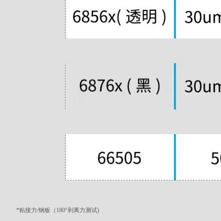
*粘接力/钢板（180°剥离力测试)