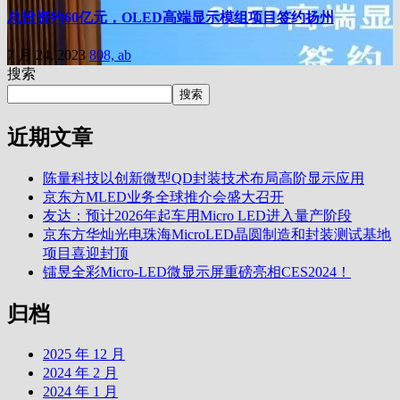
总投资约60亿元，OLED高端显示模组项目签约扬州
7 月 24, 2023
808, ab
搜索
搜索
近期文章
陈量科技以创新微型QD封装技术布局高阶显示应用
京东方MLED业务全球推介会盛大召开
友达：预计2026年起车用Micro LED进入量产阶段
京东方华灿光电珠海MicroLED晶圆制造和封装测试基地
项目喜迎封顶
镭昱全彩Micro-LED微显示屏重磅亮相CES2024！
归档
2025 年 12 月
2024 年 2 月
2024 年 1 月