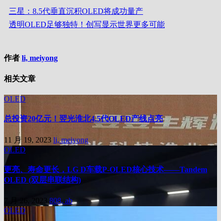
三星：8.5代垂直沉积OLED将成功量产
透明OLED足够独特！创写显示世界更多可能
作者
li, meiyong
相关文章
OLED
总投资20亿元！翌光淮北4.5代OLED产线点亮
11 月 19, 2023
li, meiyong
OLED
更亮、寿命更长，LG D车载P-OLED核心技术——Tandem
OLED (双层串联结构)
7 月 26, 2023
808, ab
OLED