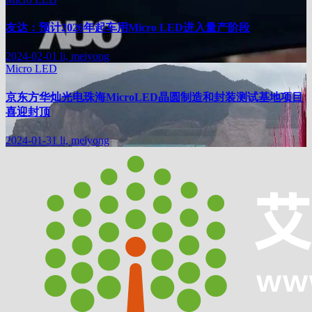
友达：预计2026年起车用Micro LED进入量产阶段
2024-02-01
li, meiyong
Micro LED
京东方华灿光电珠海MicroLED晶圆制造和封装测试基地项目
喜迎封顶
2024-01-31
li, meiyong