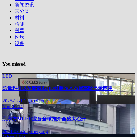
新闻资讯
未分类
材料
检测
科普
论坛
设备
You missed
LED
陈量科技以创新微型QD封装技术布局高阶显示应用
2025-12-17
li, meiyong
Mini LED
京东方MLED业务全球推介会盛大召开
2024-02-26
li, meiyong
Micro LED