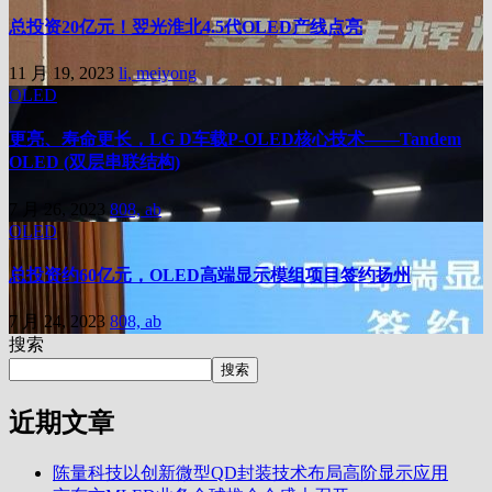
总投资20亿元！翌光淮北4.5代OLED产线点亮
11 月 19, 2023
li, meiyong
OLED
更亮、寿命更长，LG D车载P-OLED核心技术——Tandem
OLED (双层串联结构)
7 月 26, 2023
808, ab
OLED
总投资约60亿元，OLED高端显示模组项目签约扬州
7 月 24, 2023
808, ab
搜索
搜索
近期文章
陈量科技以创新微型QD封装技术布局高阶显示应用