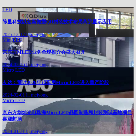
LED
陈量科技以创新微型QD封装技术布局高阶显示应用
2025-12-17
li, meiyong
Mini LED
京东方MLED业务全球推介会盛大召开
2024-02-26
li, meiyong
Micro LED
友达：预计2026年起车用Micro LED进入量产阶段
2024-02-01
li, meiyong
Micro LED
京东方华灿光电珠海MicroLED晶圆制造和封装测试基地项目
喜迎封顶
2024-01-31
li, meiyong