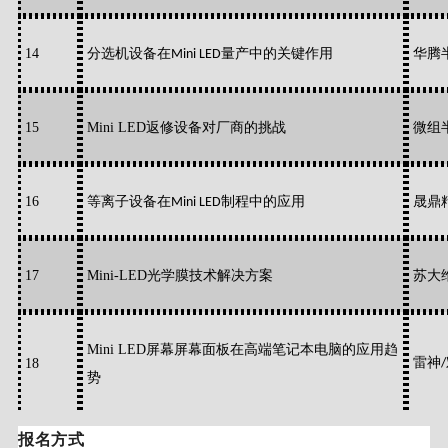
1
4
分选机设备在
量产中的关键作用
华腾
Mini LED
1
5
Mini LED返修设备对厂商的挑战
微组
1
6
等离子设备在
制程中的应用
晟鼎
Mini LED
1
7
Mini-LED光学膜技术解决方案
苏大
Mini LED屏幕屏幕面板在高端笔记本电脑的应用趋
雷神
1
8
/
势
报名方式