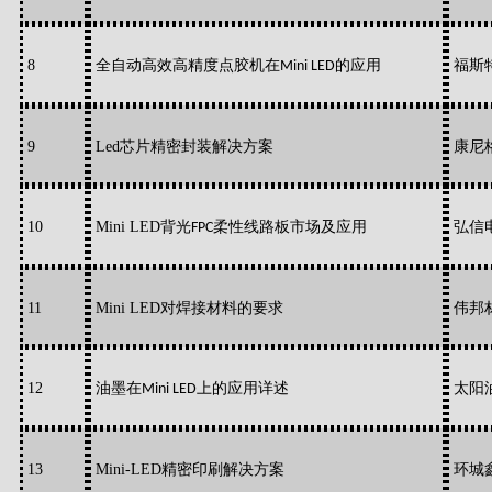
8
全自动高效高精度点胶机在
的应用
福斯
Mini LED
9
Led芯片精密封装解决方案
康尼
10
Mini LED背光
柔性线路板市场及应用
弘信
FPC
1
1
Mini LED对焊接材料的要求
伟邦
1
2
油墨在
上的应用详述
太阳
Mini LED
1
3
Mini-LED精密印刷解决方案
环城