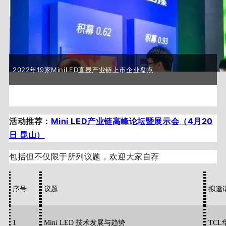
2022年19家MiniLED直显产业链上市企业盘点
活动推荐：
Mini LED产业链高峰论坛暨展示会（4月20
日 昆山）
包括但不仅限于所列议题，欢迎大家自荐
序号
议题
拟邀
1
Mini LED 技术发展与趋势
TCL