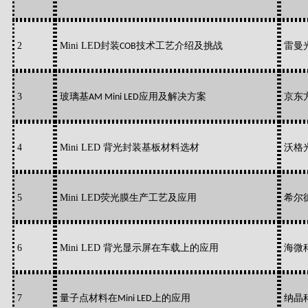
2
Mini LED封装
技术工艺介绍及挑战
雷曼
COB
3
玻璃基
应用及解决方案
京东
AM Mini LED
4
Mini LED 背光封装基板材料选材
沃格
5
Mini LED荧光膜生产工艺及应用
希尔
6
Mini LED 背光显示屏在车载上的应用
海微
7
量子点材料在
上的应用
纳晶
Mini LED