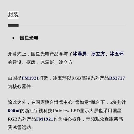
封装
国星光电
开幕式上，国星光电产品参与了
冰瀑屏、冰立方、冰五环
的建设。据悉，冰瀑屏、冰立方
由国星
FM1921
打造，冰五环以RGB高端系列产品
RS2727
为核心器件。
除此之外，在国家跳台滑雪中心“雪如意”跳台下，5块共计
600㎡
的浙江宇视科技Uniview LED显示大屏也采用国星
RGB系列产品
FM1921
作为核心器件，带领观众近距离感
受冰雪运动。