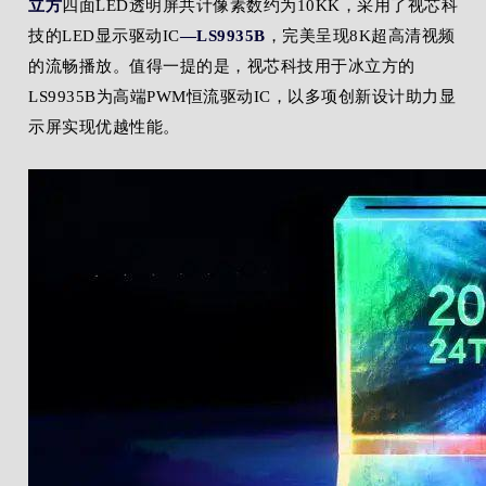
立方
四面LED透明屏共计像素数约为10KK，采用了视芯科
技的LED显示驱动
IC
—LS9935B
，完美呈现8K超高清视频
的流畅播放。值得一提的是，视芯科技用于冰立方的
LS9935B为高端PWM恒流驱动IC，以多项创新设计助力显
示屏实现优越性能。