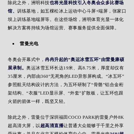
除此之外，洲明科技
也将光显科技引入冬奥会众多比赛场
馆、
训练基地，如五棵松冰上运动中心斗屏+端屏，张家口
坝上训练基地端屏等。在这些场馆，洲明体育光显一体化
解决方案将持续为场馆运营、赛事服务提供全面保障。
雷曼光电
冬奥会开幕式中，
冉冉升起的“奥运冰雪五环”由雷曼康硕
展承制。
奥运冰雪五环长达19米、高8.75米，厚度却仅有
35厘米，内部由360°无死角的LED异形屏构成。“冰五环”
参照航天结构设计的方法，为五环研制了“骨骼”铝合金桁
架结构、“衣服”LED显示屏、“外套”扩散板，让五环也跟
火箭的箭体一样，既坚又轻。
除此之外，雷曼位于深圳福田COCO PARK的雷曼户外8K
超高清大屏，以
超高清直播
让普通大众能够于千里之外享