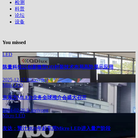
检测
科普
论坛
设备
You missed
LED
陈量科技以创新微型QD封装技术布局高阶显示应用
2025-12-17
li, meiyong
Mini LED
京东方MLED业务全球推介会盛大召开
2024-02-26
li, meiyong
Micro LED
友达：预计2026年起车用Micro LED进入量产阶段