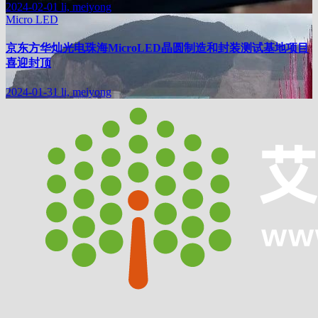
2024-02-01
li, meiyong
Micro LED
京东方华灿光电珠海MicroLED晶圆制造和封装测试基地项目
喜迎封顶
2024-01-31
li, meiyong