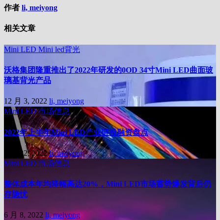
作者
li, meiyong
相关文章
Mini LED
Mini led背光
沃格集团隆重推出了2022年研发的0OD 34寸Mini LED曲面玻
璃基背光产品
12 月 3, 2022
li, meiyong
Mini LED
市场信息
2022年上半年Mini LED产业链投融资盘点
6 月 22, 2022
li, meiyong
Mini LED
市场信息
整体成本年均降幅高达20%，Mini LED市场蓄势爆发背后仍
存隐忧
6 月 8, 2022
li, meiyong