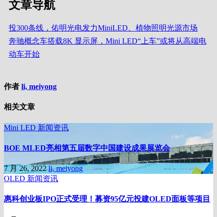
文章导航
投300条线，佑明光电发力MiniLED、植物照明光源市场
奔驰概念车搭载8K 显示屏，Mini LED“上车”或将从高端电
动车开始
作者
li, meiyong
相关文章
Mini LED
新闻资讯
BOE MLED亮相第五届数字中国建设成果展览会
7 月 26, 2022
li, meiyong
OLED
新闻资讯
惠科创业板IPO正式受理！募资95亿元投建OLED面板等项目