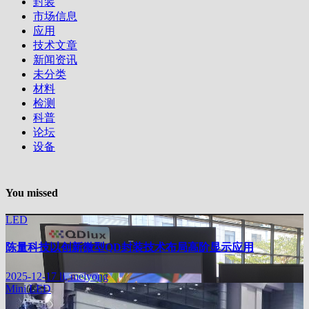
封装
市场信息
应用
技术文章
新闻资讯
未分类
材料
检测
科普
论坛
设备
You missed
LED
陈量科技以创新微型QD封装技术布局高阶显示应用
2025-12-17
li, meiyong
Mini LED