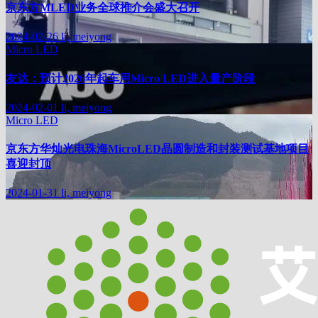
京东方MLED业务全球推介会盛大召开
2024-02-26
li, meiyong
Micro LED
友达：预计2026年起车用Micro LED进入量产阶段
2024-02-01
li, meiyong
Micro LED
京东方华灿光电珠海MicroLED晶圆制造和封装测试基地项目
喜迎封顶
2024-01-31
li, meiyong