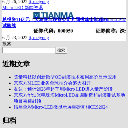
6 月 26, 2022
li, meiyong
Micro LED
新闻资讯
总投资11亿元！天马微与联营公司共同投建全制程Micro-LED
试验线
6 月 23, 2022
li, meiyong
搜索
搜索
近期文章
陈量科技以创新微型QD封装技术布局高阶显示应用
京东方MLED业务全球推介会盛大召开
友达：预计2026年起车用Micro LED进入量产阶段
京东方华灿光电珠海MicroLED晶圆制造和封装测试基地
项目喜迎封顶
镭昱全彩Micro-LED微显示屏重磅亮相CES2024！
归档