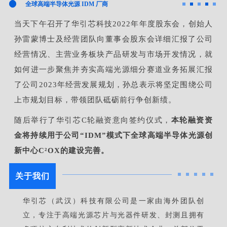
全球高端半导体光源 IDM 厂商
当天下午召开了华引芯科技2022年年度股东会，创始人
孙雷蒙博士及经营团队向董事会股东会详细汇报了公司
经营情况、主营业务板块产品研发与市场开发情况，就
如何进一步聚焦并夯实高端光源细分赛道业务拓展汇报
了公司2023年经营发展规划，孙总表示将坚定围绕公司
上市规划目标，带领团队砥砺前行争创新绩。
随后举行了华引芯C轮融资意向签约仪式，
本轮融资资
金将持续用于公司“IDM”模式下全球高端半导体光源创
新中心C²OX的建设完善。
关于我们
华引芯（武汉）科技有限公司是一家由海外团队创
立，专注于高端光源芯片与光器件研发、封测且拥有