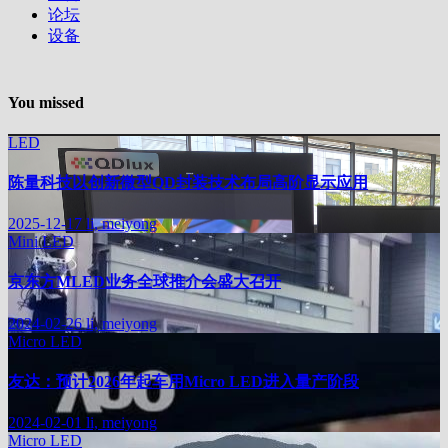
论坛
设备
You missed
LED
陈量科技以创新微型QD封装技术布局高阶显示应用
2025-12-17
li, meiyong
Mini LED
京东方MLED业务全球推介会盛大召开
2024-02-26
li, meiyong
Micro LED
友达：预计2026年起车用Micro LED进入量产阶段
2024-02-01
li, meiyong
Micro LED