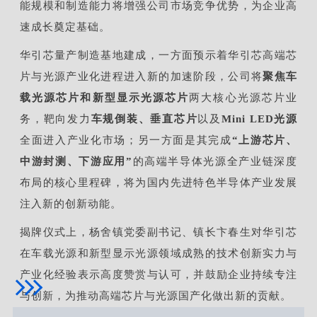
能规模和制造能力将增强公司市场竞争优势，为企业高
速成长奠定基础。
华引芯量产制造基地建成，一方面预示着华引芯高端芯
片与光源产业化进程进入新的加速阶段，公司将
聚焦车
载光源芯片和新型显示光源芯片
两大核心光源芯片业
务，靶向发力
车规倒装、垂直芯片
以及
Mini LED光源
全面进入产业化市场；另一方面是其完成
“上游芯片、
中游封测、下游应用”
的高端半导体光源全产业链深度
布局的核心里程碑，将为国内先进特色半导体产业发展
注入新的创新动能。
揭牌仪式上，杨舍镇党委副书记、镇长卞春生对华引芯
在车载光源和新型显示光源领域成熟的技术创新实力与
产业化经验表示高度赞赏与认可，并鼓励企业持续专注
与创新，为推动高端芯片与光源国产化做出新的贡献。