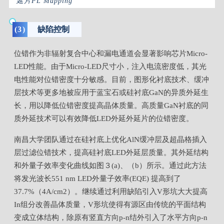
延片PL Mapping
(3)
缺陷控制
位错作为非辐射复合中心和漏电通道会显著影响芯片Micro-
LED性能。由于Micro-LED尺寸小，注入电流密度低，其光
电性能对位错密度十分敏感。目前，图形化衬底技术、缓冲
层技术等更多地被应用于蓝宝石或硅衬底GaN的异质外延生
长，用以降低位错密度提高晶体质量。高质量GaN衬底的同
质外延技术可以有效降低LED外延外延片的位错密度。
南昌大学团队通过在硅衬底上优化AlN缓冲层及超晶格插入
层过滤位错技术，提高硅衬底LED外延层质量。其外延结构
和外量子效率变化曲线如图３(a)、（b）所示。通过此方法
将发光波长551 nm LED外量子效率(EQE) 提高到了
37.7%（4A/cm2）。继续通过利用缺陷引入V
形
坑大大提高
In组分改善晶体质量，
V
形
坑使得有源区由传统的平面结构
变成立体结构，除原有竖直方向p-n结外引入了水平方向p-n