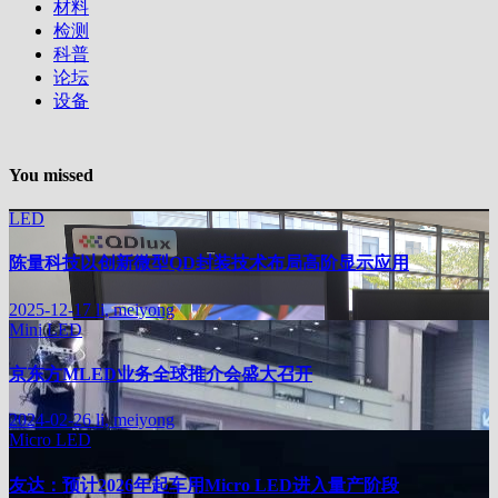
材料
检测
科普
论坛
设备
You missed
LED
陈量科技以创新微型QD封装技术布局高阶显示应用
2025-12-17
li, meiyong
Mini LED
京东方MLED业务全球推介会盛大召开
2024-02-26
li, meiyong
Micro LED
友达：预计2026年起车用Micro LED进入量产阶段