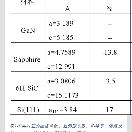
表1不同衬底的晶格常数、热膨胀系数、热导率、熔点及