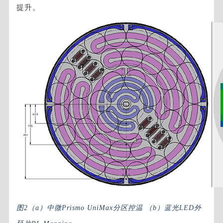
提升。
图2（a）中微Prismo UniMax分区控温 （b）蓝光LED外