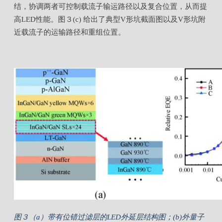
结，协调两者可控制载流子输运路径以及复合位置，从而提
高LED性能。图３(c) 给出了典型
V
形
坑截面图以及
V
形
坑附
近载流子的运输路径和重组位置。
图３（a）带有位错过滤层的LED外延层结构图；(b)外量子