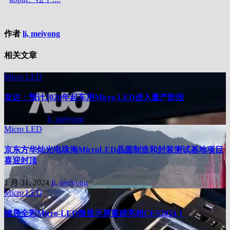
作者
li, meiyong
相关文章
Micro LED
友达：预计2026年起车用Micro LED进入量产阶段
2 月 1, 2024
li, meiyong
Micro LED
京东方华灿光电珠海MicroLED晶圆制造和封装测试基地项目
喜迎封顶
1 月 31, 2024
li, meiyong
Micro LED
镭昱全彩Micro-LED微显示屏重磅亮相CES2024！