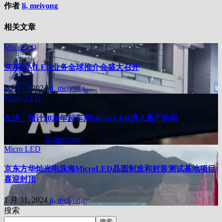
作者
li, meiyong
相关文章
Mini LED
京东方MLED业务全球推介会盛大召开
2 月 26, 2024
li, meiyong
Micro LED
友达：预计2026年起车用Micro LED进入量产阶段
2 月 1, 2024
li, meiyong
Micro LED
京东方华灿光电珠海MicroLED晶圆制造和封装测试基地项目
喜迎封顶
1 月 31, 2024
li, meiyong
搜索
搜索