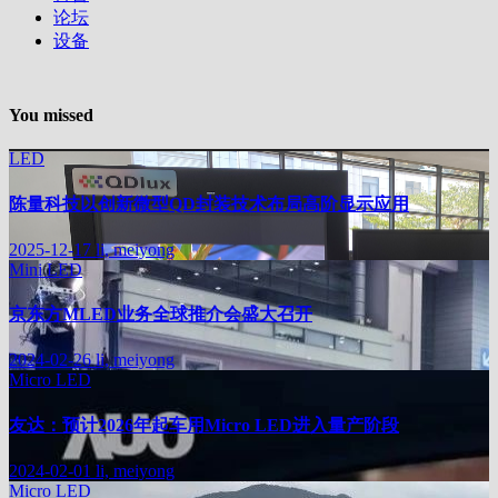
论坛
设备
You missed
LED
陈量科技以创新微型QD封装技术布局高阶显示应用
2025-12-17
li, meiyong
Mini LED
京东方MLED业务全球推介会盛大召开
2024-02-26
li, meiyong
Micro LED
友达：预计2026年起车用Micro LED进入量产阶段
2024-02-01
li, meiyong
Micro LED