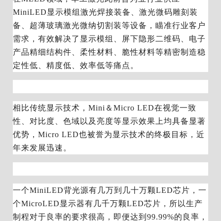
MiniLED显示模组激光焊接装备、激光微码雕刻装
备、超薄玻璃激光微纳切割装等设备，瞄准行业客户
需求，有效解决了显示模组、屏下隐形二维码、电子
产品精细结构件、柔性材料、脆性材料等精密制造稳
定性低、精度低、效率低等痛点。
相比传统显示技术，Mini＆Micro LED在视觉一致
性、对比度、色域以及亮度等显示效果上均具备显著
优势，Micro LED也被誉为显示技术的终极目标，近
年来发展迅速。
一个
Mini
LED背光源有几
万到
几
十万颗
L
ED芯片，
一
个
M
i
cro
LED显示器有
几
千万颗
L
ED芯片，
所以生产
制程对于良率的要求很高，即便达到
99.99%的良率，