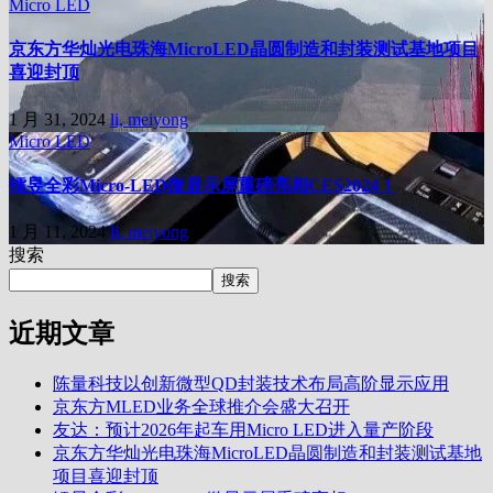
Micro LED
京东方华灿光电珠海MicroLED晶圆制造和封装测试基地项目
喜迎封顶
1 月 31, 2024
li, meiyong
Micro LED
镭昱全彩Micro-LED微显示屏重磅亮相CES2024！
1 月 11, 2024
li, meiyong
搜索
搜索
近期文章
陈量科技以创新微型QD封装技术布局高阶显示应用
京东方MLED业务全球推介会盛大召开
友达：预计2026年起车用Micro LED进入量产阶段
京东方华灿光电珠海MicroLED晶圆制造和封装测试基地
项目喜迎封顶