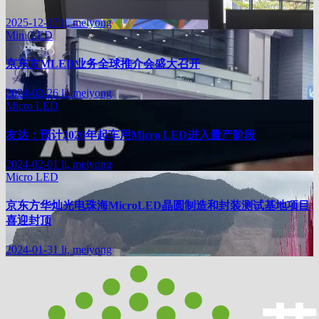
2025-12-17
li, meiyong
Mini LED
京东方MLED业务全球推介会盛大召开
2024-02-26
li, meiyong
Micro LED
友达：预计2026年起车用Micro LED进入量产阶段
2024-02-01
li, meiyong
Micro LED
京东方华灿光电珠海MicroLED晶圆制造和封装测试基地项目
喜迎封顶
2024-01-31
li, meiyong