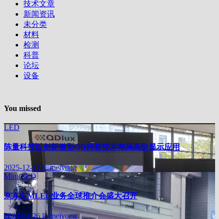
技术文章
新闻资讯
未分类
材料
检测
科普
论坛
设备
You missed
LED
陈量科技以创新微型QD封装技术布局高阶显示应用
2025-12-17
li, meiyong
Mini LED
京东方MLED业务全球推介会盛大召开
2024-02-26
li, meiyong