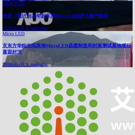
Micro LED
友达：预计2026年起车用Micro LED进入量产阶段
2024-02-01
li, meiyong
Micro LED
京东方华灿光电珠海MicroLED晶圆制造和封装测试基地项目
喜迎封顶
2024-01-31
li, meiyong