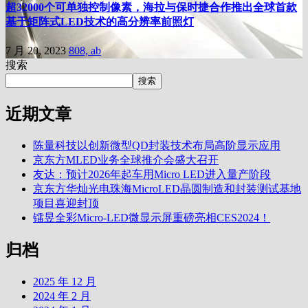
超32000个可单独控制像素，海拉与保时捷合作推出全球首款
基于矩阵式LED技术的高分辨率前照灯
7 月 20, 2023
808, ab
搜索
搜索
近期文章
陈量科技以创新微型QD封装技术布局高阶显示应用
京东方MLED业务全球推介会盛大召开
友达：预计2026年起车用Micro LED进入量产阶段
京东方华灿光电珠海MicroLED晶圆制造和封装测试基地
项目喜迎封顶
镭昱全彩Micro-LED微显示屏重磅亮相CES2024！
归档
2025 年 12 月
2024 年 2 月