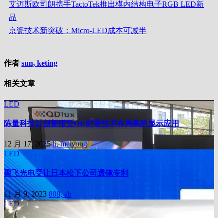
艾迈斯欧司朗携手TactoTek推出模内结构电子RGB LED新
品
京瓷技术新突破：Micro-LED成本可减半
作者
sun, keting
相关文章
LED
陈量科技以创新微型QD封装技术布局高阶显示应用
12 月 17, 2025
li, meiyong
LED
聚飞光电受让日本松下公司透镜专利
11 月 9, 2023
808, ab
LED