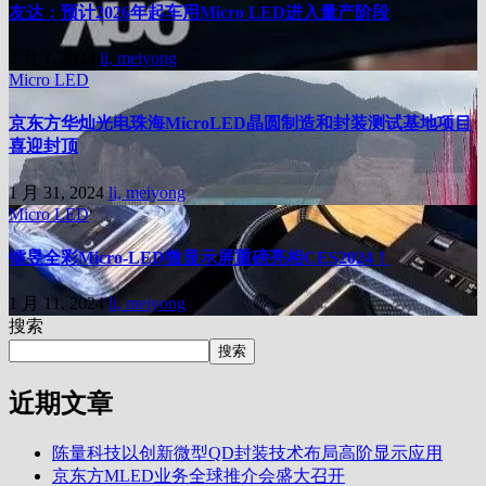
友达：预计2026年起车用Micro LED进入量产阶段
2 月 1, 2024
li, meiyong
Micro LED
京东方华灿光电珠海MicroLED晶圆制造和封装测试基地项目
喜迎封顶
1 月 31, 2024
li, meiyong
Micro LED
镭昱全彩Micro-LED微显示屏重磅亮相CES2024！
1 月 11, 2024
li, meiyong
搜索
搜索
近期文章
陈量科技以创新微型QD封装技术布局高阶显示应用
京东方MLED业务全球推介会盛大召开