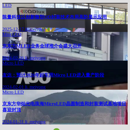
LED
陈量科技以创新微型QD封装技术布局高阶显示应用
2025-12-17
li, meiyong
Mini LED
京东方MLED业务全球推介会盛大召开
2024-02-26
li, meiyong
Micro LED
友达：预计2026年起车用Micro LED进入量产阶段
2024-02-01
li, meiyong
Micro LED
京东方华灿光电珠海MicroLED晶圆制造和封装测试基地项目
喜迎封顶
2024-01-31
li, meiyong