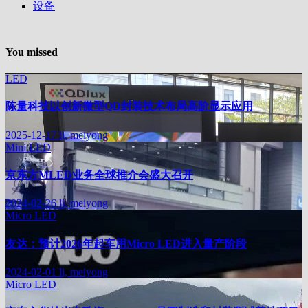
设备
You missed
LED
陈量科技以创新微型QD封装技术布局高阶显示应用
2025-12-17
li, meiyong
Mini LED
京东方MLED业务全球推介会盛大召开
2024-02-26
li, meiyong
Micro LED
友达：预计2026年起车用Micro LED进入量产阶段
2024-02-01
li, meiyong
Micro LED