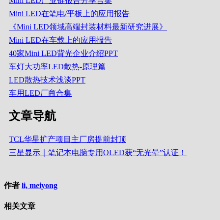
Mini LED产业链报告分享合集
Mini LED在笔电/平板上的应用报告
《Mini LED领域高端封装材料最新研究进展》
Mini LED在车载上的应用报告
40家Mini LED背光企业介绍PPT
车灯大功率LED散热-原理篇
LED散热技术浅谈PPT
车用LED厂商合集
文章导航
TCL华星扩产项目主厂房提前封顶
三星显示｜笔记本电脑专用OLED获“无光晕”认证！
作者
li, meiyong
相关文章