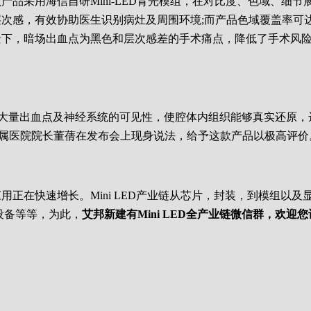
品采用海信自研Mini-LED背光模组，在对比度、色域、细节
感，有效协助医生识别病灶及周围环境;而产品色域覆盖率可达85%
下，暗场出血点为黑色和层次感差的手术痛点，降低了手术风险
情况下大量出血点及神经系统的可见性，使腔体内组织能够真实还
附属医院院长董蒨在发布会上现身说法，给予这款产品以极高评价
ini LED应用正在快速增长。Mini LED产业链从芯片，封装，
设备等等，为此，
艾邦新建有Mini LED全产业链微信群，欢迎