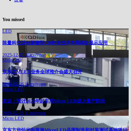
You missed
LED
陈量科技以创新微型QD封装技术布局高阶显示应用
2025-12-17
li, meiyong
Mini LED
京东方MLED业务全球推介会盛大召开
2024-02-26
li, meiyong
Micro LED
友达：预计2026年起车用Micro LED进入量产阶段
2024-02-01
li, meiyong
Micro LED
京东方华灿光电珠海MicroLED晶圆制造和封装测试基地项目