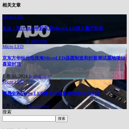
相关文章
Micro LED
友达：预计2026年起车用Micro LED进入量产阶段
2 月 1, 2024
li, meiyong
Micro LED
京东方华灿光电珠海MicroLED晶圆制造和封装测试基地项目
喜迎封顶
1 月 31, 2024
li, meiyong
Micro LED
镭昱全彩Micro-LED微显示屏重磅亮相CES2024！
1 月 11, 2024
li, meiyong
搜索
搜索